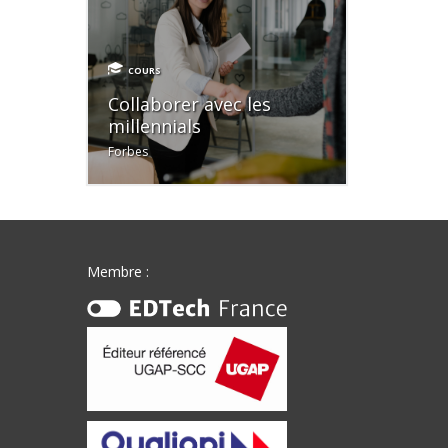
COURS
Collaborer avec les
millennials
Forbes
Membre :