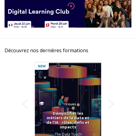
Découvrez nos dernières formations
NEW
COURS
Démystifier les
Com
métiers de la data et
poin
de l’IA : rôles, défis et
C
impacts
Sus
Repor
The Data Touch