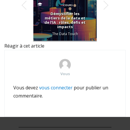
COURS
Démystifier les
Com
métiers de la data et
poin
de l’IA : rôles, défis et
C
impacts
Sus
Repor
The Data Touch
Réagir à cet article
Vous
Vous devez
vous connecter
pour publier un
commentaire.