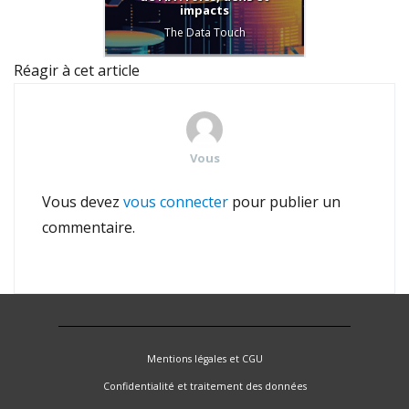
impacts
Sus
Repor
The Data Touch
Réagir à cet article
Vous
Vous devez
vous connecter
pour publier un
commentaire.
Mentions légales et CGU
Confidentialité et traitement des données