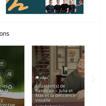
ions
NEW
COURS
COU
 les
Situation(s) de
La d
de la
handicap – Julia et
quels
Max et la déficience
solut
ty
visuelle
MySez
irective