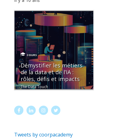
Il y a 10 ans
COURS
Démystifier les métiers
de la data et de l’IA :
rôles, défis et impacts
The Data Touch
Tweets by coorpacademy