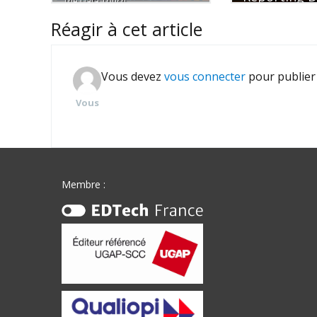
The Data Touch
(CSRD)
Réagir à cet article
MySezame
Vous devez
vous connecter
pour publier
Vous
Membre :