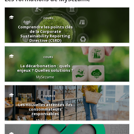
COURS
Comprendre les points clés
de la Corporate
Sustainability Reporting
Directive (CSRD)
MySezame
COURS
La décarbonation : quels
enjeux ? Quelles solutions ?
MySezame
COURS
Les nouvelles attentes des
consommateurs
responsables
MySezame