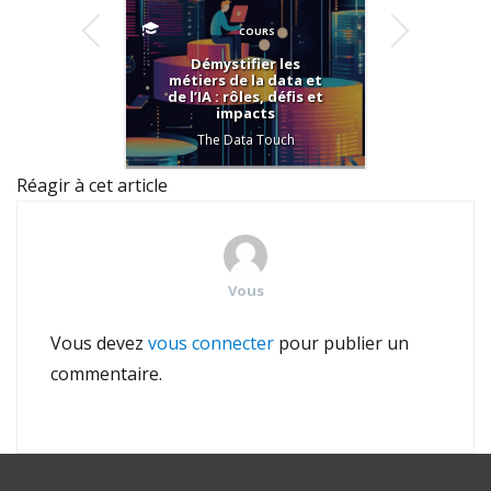
COURS
Démystifier les
Com
métiers de la data et
poin
de l’IA : rôles, défis et
C
impacts
Sus
Repor
The Data Touch
Réagir à cet article
Vous
Vous devez
vous connecter
pour publier un
commentaire.