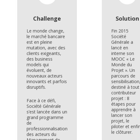
Challenge
Solution
Le monde change,
Fin 2015
le marché bancaire
Société
est en pleine
Générale a
mutation, avec des
lancé en
clients exigeants,
interne son
des business
MOOC « Le
models qui
Monde du
évoluent, de
Projet ». Un
nouveaux acteurs
parcours de
innovants et parfois
sensibilisation
disruptifs.
destiné à tout
contributeur
projet : 8
Face à ce défi,
étapes pour
Société Générale
apprendre à
s’est lancée dans un
lancer son
grand programme
projet, le
de
piloter et enfi
professionnalisation
le clôturer.
des acteurs du
Management de