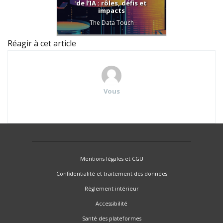
de l’IA : rôles, défis et
C
impacts
Sus
Repor
The Data Touch
Réagir à cet article
Vous
Mentions légales et CGU
Confidentialité et traitement des données
Règlement intérieur
Accessibilité
Santé des plateformes