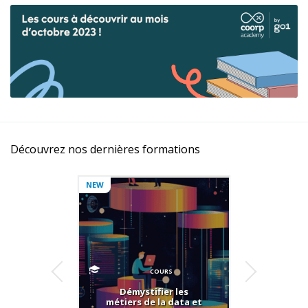
Découvrez nos dernières formations
NEW
COURS
Démystifier les
Com
métiers de la data et
poin