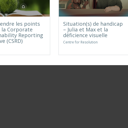
ndre les points
Situation(s) de handicap
e la Corporate
– Julia et Max et la
nability Reporting
déficience visuelle
ive (CSRD)
Centre for Resolution
e