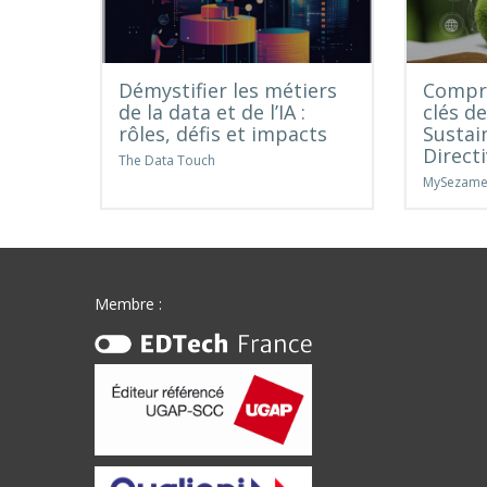
Démystifier les métiers
Compre
de la data et de l’IA :
clés d
rôles, défis et impacts
Sustai
Direct
The Data Touch
MySezam
Membre :