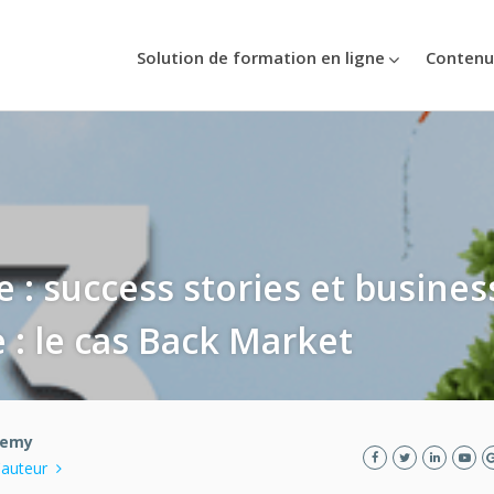
Solution de formation en ligne
Contenu
: success stories et business
: le cas Back Market
demy
l'auteur