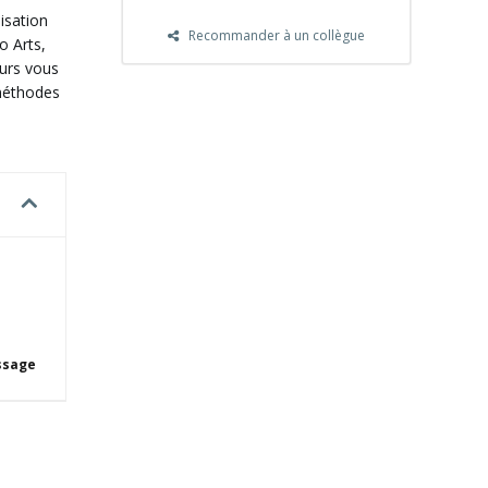
isation
Recommander à un collègue
o Arts,
ours vous
 méthodes
ssage