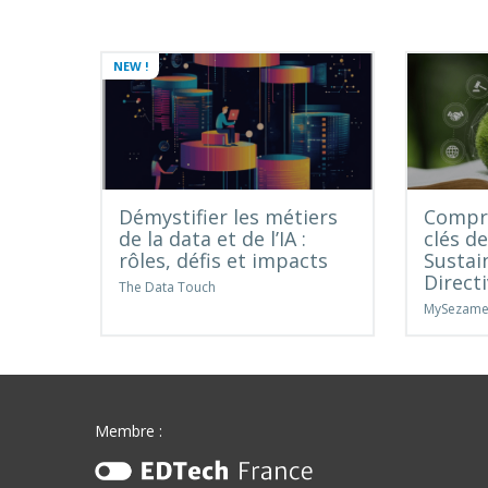
NEW !
Démystifier les métiers
Compre
de la data et de l’IA :
clés d
rôles, défis et impacts
Sustai
Direct
The Data Touch
MySezam
Membre :