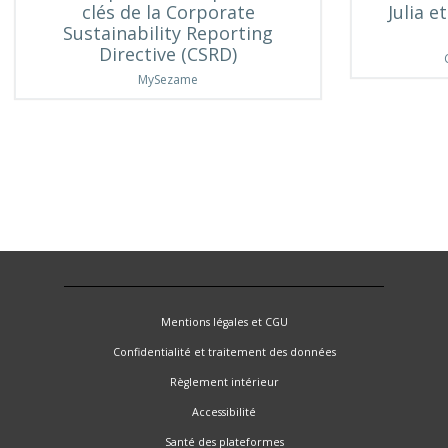
clés de la Corporate
Julia e
Sustainability Reporting
Directive (CSRD)
MySezame
Mentions légales et CGU
Confidentialité et traitement des données
Règlement intérieur
Accessibilité
Santé des plateformes