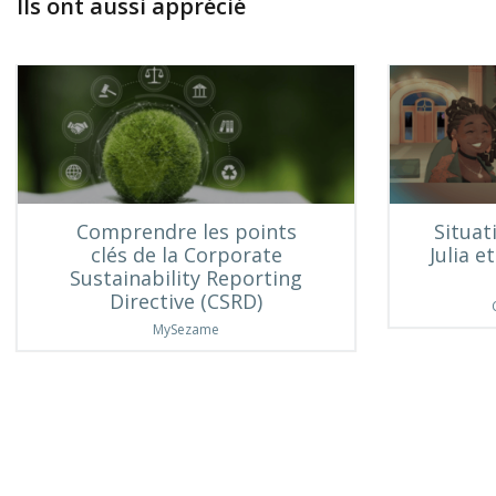
Ils ont aussi apprécié
Comprendre les points
Situat
clés de la Corporate
Julia e
Sustainability Reporting
Directive (CSRD)
MySezame