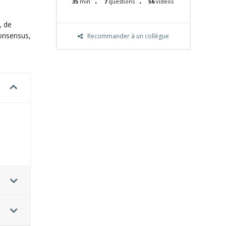
35
min
7
questions
56
videos
, de
consensus,
Recommander à un collègue