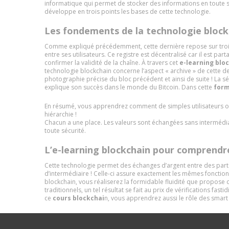
informatique qui permet de stocker des informations en toute sé
développe en trois points les bases de cette technologie.
Les fondements de la technologie block
Comme expliqué précédemment, cette dernière repose sur trois p
entre ses utilisateurs. Ce registre est décentralisé car il est part
confirmer la validité de la chaîne. À travers cet
e-learning blo
technologie blockchain concerne l’aspect « archive » de cette d
photographie précise du bloc précédent et ainsi de suite ! La s
explique son succès dans le monde du Bitcoin. Dans cette
form
En résumé, vous apprendrez comment de simples utilisateurs ont
hiérarchie !
Chacun a une place. Les valeurs sont échangées sans intermédiai
toute sécurité.
L’e-learning blockchain pour comprendre
Cette technologie permet des échanges d’argent entre des parte
d’intermédiaire ! Celle-ci assure exactement les mêmes fonction
blockchain, vous réaliserez la formidable fluidité que propose 
traditionnels, un tel résultat se fait au prix de vérifications f
ce
cours blockchai
n, vous apprendrez aussi le rôle des smart 