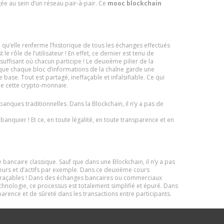
ée au sein d’un réseau pair-à-pair. Ce
mooc blockchain
qu’elle renferme l’historique de tous les échanges effectués
le rôle de l’utilisateur ! En effet, ce dernier est tenu de
uffisant où chacun participe ! Le deuxième pilier de la
z que chaque bloc d’informations de la chaîne garde une
e base. Tout est partagé, ineffaçable et infalsifiable. Ce qui
 de cette crypto-monnaie.
ques traditionnelles. Dans la Blockchain, il n’y a pas de
nquier ! Et ce, en toute légalité, en toute transparence et en
bancaire classique. Sauf que dans une Blockchain, il n’y a pas
leurs et d’actifs par exemple. Dans ce deuxième cours
ent traçables ! Dans des échanges bancaires ou commerciaux
technologie, ce processus est totalement simplifié et épuré. Dans
arence et de sûreté dans les transactions entre participants.