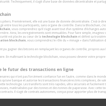
curité. Techniquement, il s’agit d’une base de données décentralisée et partag
chain
iliers. Premièrement, elle est une base de donnée décentralisée. C’est-à-dire 
agé entre tous les participants, sans organe de contrôle. Dans la Blockchain, c’est 
ckchain
, vous comprendrez qu’il s’agit avant tout d’un système d’échanges autos
ernière. Ainsi, les enregistrements sont immuables. Pour faire simple, imagine
écurité est placée au cœur de la
technologie blockchain
et définit sa troisièm
ation blockchain
, vous comprendrez le rôle du « minage » dans l’utilisation
 pu gagner des bitcoins en remplaçant les organes de contrôle, propres aux ban
re. En maîtrisant la technologie blockchain, vous pouvez devenir votre propre ba
 le futur des transactions en ligne
naires qui n’ont pas forcément confiance l’un en l’autre, comme dans le monde 
s qu’une banque et autorise les transactions financières très complexes, de va
cette technologie. Les transferts sont très rapides, ultra sécurisés et facilem
astidieuses, matérialisées par des tonnes et des tonnes de paperasse. Avec cette 
contracts. Il s’agit de contrats autonomes, conçus pour apporter plus de transp