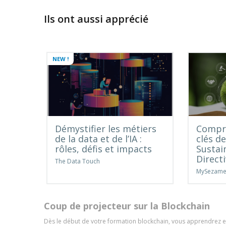
Ils ont aussi apprécié
NEW !
Démystifier les métiers
Compre
de la data et de l’IA :
clés d
rôles, défis et impacts
Sustai
Direct
The Data Touch
MySezam
Coup de projecteur sur la Blockchain
Dès le début de votre formation blockchain, vous apprendrez ent