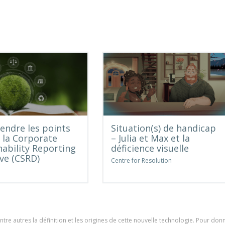
ndre les points
Situation(s) de handicap
e la Corporate
– Julia et Max et la
nability Reporting
déficience visuelle
ive (CSRD)
Centre for Resolution
e
re autres la définition et les origines de cette nouvelle technologie. Pour donn