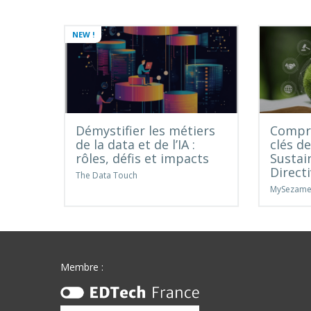
NEW !
Démystifier les métiers
Compre
de la data et de l’IA :
clés d
rôles, défis et impacts
Sustai
Direct
The Data Touch
MySezam
Membre :