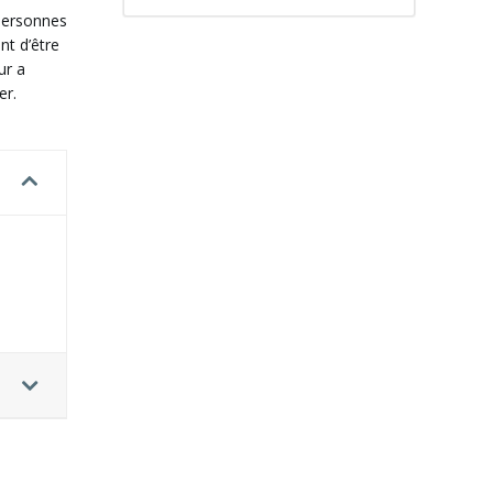
 personnes
nt d’être
ur a
er.