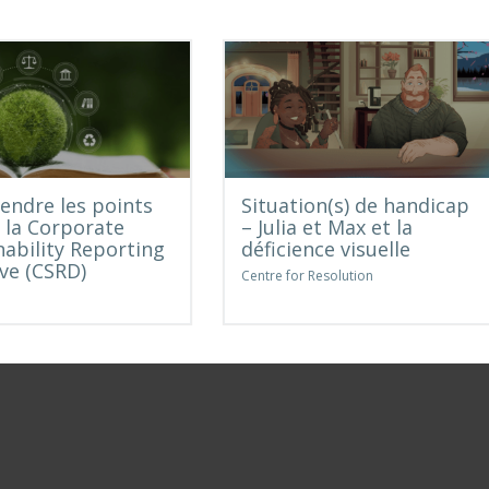
ndre les points
Situation(s) de handicap
e la Corporate
– Julia et Max et la
nability Reporting
déficience visuelle
ive (CSRD)
Centre for Resolution
e