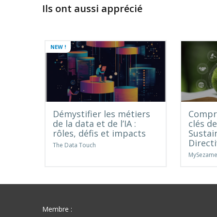
Ils ont aussi apprécié
NEW !
Démystifier les métiers
Compre
de la data et de l’IA :
clés d
rôles, défis et impacts
Sustai
Direct
The Data Touch
MySezam
Membre :