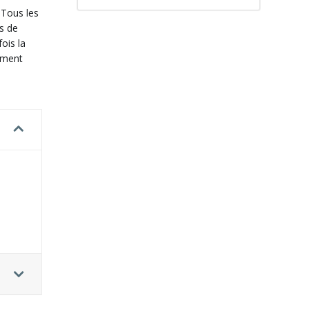
 Tous les
s de
ois la
omment