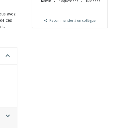
60
min
10
questions
80
videos
vous avez
 de ces
Recommander à un collègue
nt.