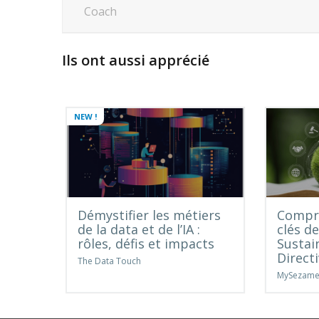
Coach
Ils ont aussi apprécié
NEW !
Démystifier les métiers
Compre
de la data et de l’IA :
clés d
rôles, défis et impacts
Sustai
Direct
The Data Touch
MySezam