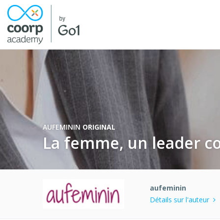
AUFEMININ
ORIGINAL
La femme, un leader c
aufeminin
Détails sur l'auteur