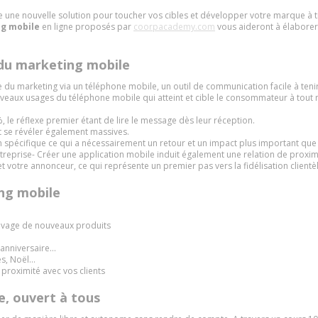
te une nouvelle solution pour toucher vos cibles et développer votre marque 
ng mobile
en ligne proposés par
coorpacademy.com
vous aideront à élaborer 
 du marketing mobile
 du marketing via un téléphone mobile, un outil de communication facile à te
ouveaux usages du téléphone mobile qui atteint et cible le consommateur à tout m
, le réflexe premier étant de lire le message dès leur réception.
t se révéler également massives.
 spécifique ce qui a nécessairement un retour et un impact plus important que s
eprise- Créer une application mobile induit également une relation de proximi
 votre annonceur, ce qui représente un premier pas vers la fidélisation clientèl
ing mobile
rrivage de nouveaux produits
 anniversaire…
es, Noël…
 proximité avec vos clients
e, ouvert à tous