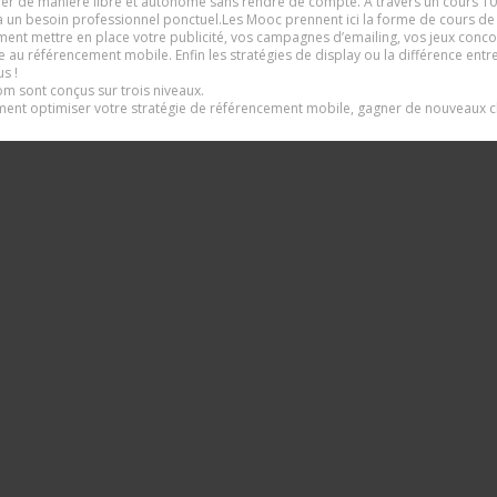
r de manière libre et autonome sans rendre de compte. A travers un cours 100
à un besoin professionnel ponctuel.Les Mooc prennent ici la forme de cours de 
mment mettre en place votre publicité, vos campagnes d’emailing, vos jeux con
e au référencement mobile. Enfin les stratégies de display ou la différence entr
s !
 sont conçus sur trois niveaux.
nt optimiser votre stratégie de référencement mobile, gagner de nouveaux clie