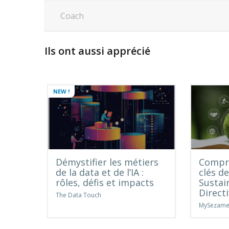
Coach
Ils ont aussi apprécié
NEW !
Démystifier les métiers
Compre
de la data et de l’IA :
clés d
rôles, défis et impacts
Sustai
Direct
The Data Touch
MySezam