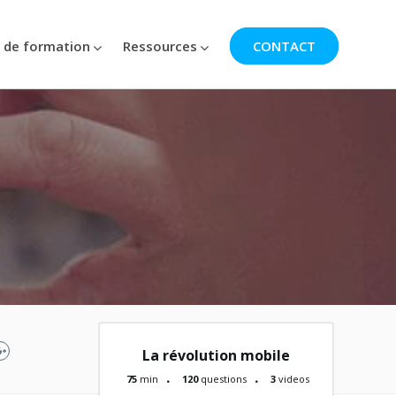
 de formation
Ressources
CONTACT
La révolution mobile
75
min
120
questions
3
videos