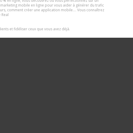
 % en ligne, vous découvrez ou vous perfectionnez sur un
marketing mobile en ligne pour vous aider à générer du trafic
cours, comment créer une application mobile…. Vous connaîtrez
e Real
nts et fidéliser ceux que vous avez déjà.