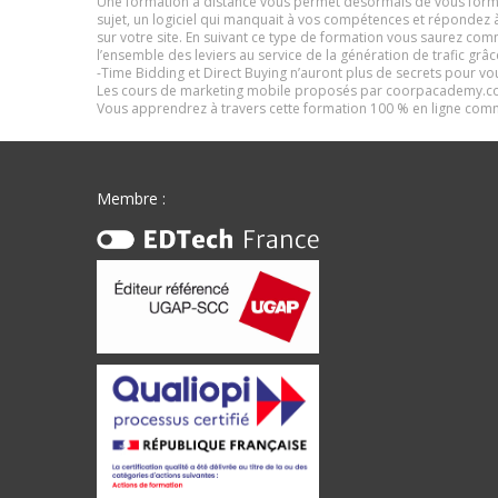
Une formation à distance vous permet désormais de vous forme
sujet, un logiciel qui manquait à vos compétences et répondez 
sur votre site. En suivant ce type de formation vous saurez co
l’ensemble des leviers au service de la génération de trafic grâc
-Time Bidding et Direct Buying n’auront plus de secrets pour vou
Les cours de marketing mobile proposés par coorpacademy.com
Vous apprendrez à travers cette formation 100 % en ligne comme
Membre :