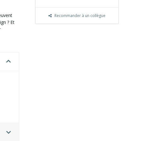
euvent
Recommander à un collègue
ign ? Et
r