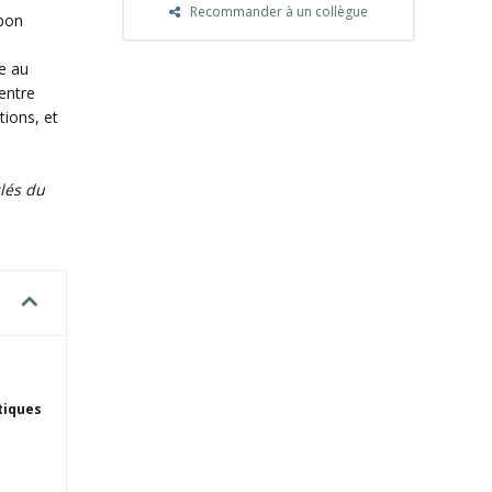
Recommander à un collègue
 bon
e au
 entre
tions, et
clés du
tiques