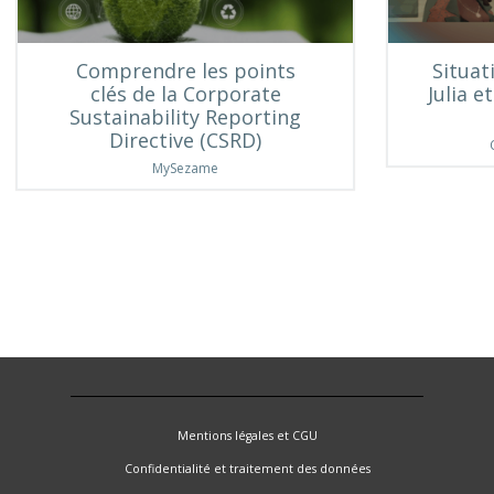
Comprendre les points
Situat
clés de la Corporate
Julia e
Sustainability Reporting
Directive (CSRD)
MySezame
Mentions légales et CGU
Confidentialité et traitement des données