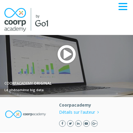
COORPACADEMY
ORIGINAL
Le phénomène big data
Coorpacademy
Détails sur l'auteur