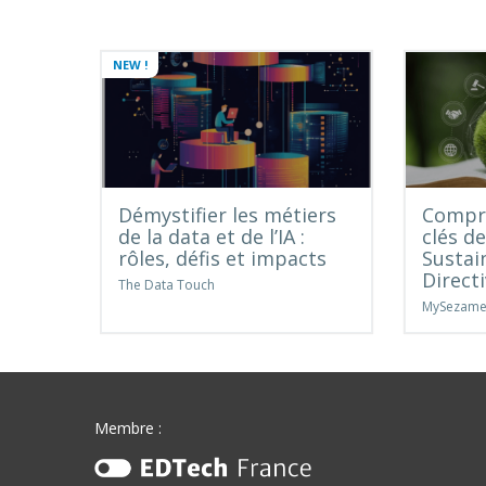
NEW !
Démystifier les métiers
Compre
de la data et de l’IA :
clés d
rôles, défis et impacts
Sustai
Direct
The Data Touch
MySezam
Membre :