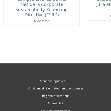
clés de la Corporate
Julia e
Sustainability Reporting
Directive (CSRD)
MySezame
Mentions légales et CGU
Confidentialité et traitement des données
Règlement intérieur
Accessibilité
Santé des plateformes