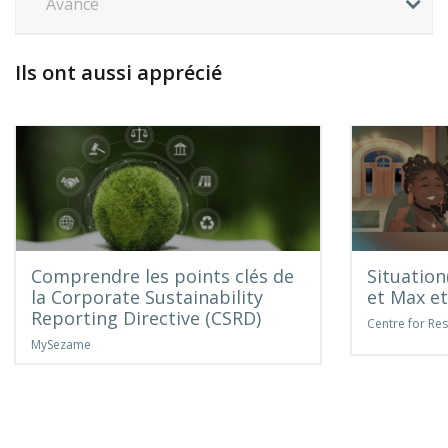
Avancé
Ils ont aussi apprécié
Comprendre les points clés de
Situation
la Corporate Sustainability
et Max et
Reporting Directive (CSRD)
Centre for Res
MySezame