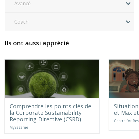
Avancé
Coach
Ils ont aussi apprécié
Comprendre les points clés de
Situation
la Corporate Sustainability
et Max et
Reporting Directive (CSRD)
Centre for Res
MySezame