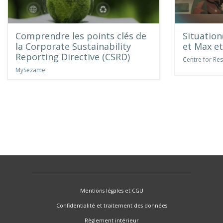
Comprendre les points clés de
Situation
la Corporate Sustainability
et Max et
Reporting Directive (CSRD)
Centre for Res
MySezame
Mentions légales et CGU
Confidentialité et traitement des données
Règlement intérieur