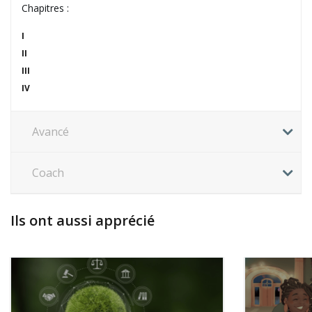
Chapitres :
I
II
III
IV
Avancé
Coach
Ils ont aussi apprécié