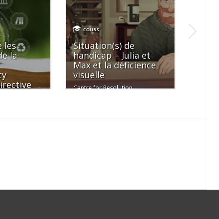
COURS
COU
 les
Situation(s) de
La d
de la
handicap – Julia et
quels
Max et la déficience
solut
ty
visuelle
MySez
irective
Centre for Resolution