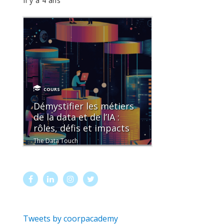
Il y a 4 ans
COURS
Démystifier les métiers
de la data et de l’IA :
rôles, défis et impacts
The Data Touch
Tweets by coorpacademy