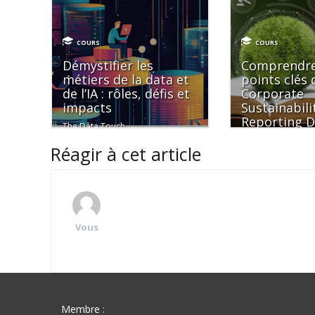
COURS
COURS
Démystifier les
Comprendre
métiers de la data et
points clés 
de l’IA : rôles, défis et
Corporate
impacts
Sustainabili
Reporting D
The Data Touch
(CSRD)
Réagir à cet article
MySezame
Vous
Membre :