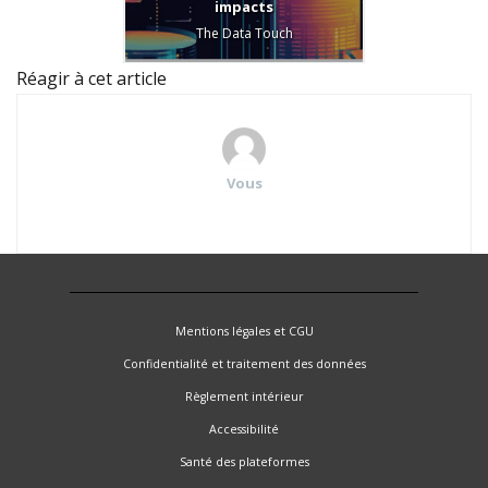
impacts
Sus
Repor
The Data Touch
Réagir à cet article
Vous
Mentions légales et CGU
Confidentialité et traitement des données
Règlement intérieur
Accessibilité
Santé des plateformes