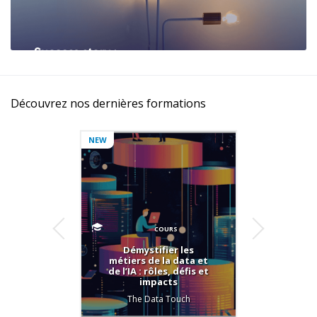
Découvrez nos dernières formations
NEW
COURS
Démystifier les
Com
métiers de la data et
poin
de l’IA : rôles, défis et
C
impacts
Sus
Repor
The Data Touch