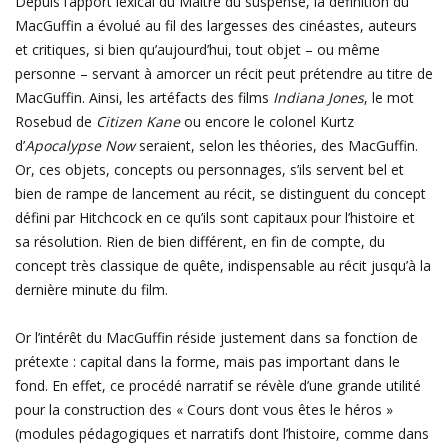
Depuis l’apport lexical du Maître du suspense, la définition du
MacGuffin a évolué au fil des largesses des cinéastes, auteurs
et critiques, si bien qu’aujourd’hui, tout objet – ou même
personne – servant à amorcer un récit peut prétendre au titre de
MacGuffin. Ainsi, les artéfacts des films
Indiana Jones
, le mot
Rosebud de
Citizen Kane
ou encore le colonel Kurtz
d’
Apocalypse Now
seraient, selon les théories, des MacGuffin.
Or, ces objets, concepts ou personnages, s’ils servent bel et
bien de rampe de lancement au récit, se distinguent du concept
défini par
Hitchcock
en ce qu’ils sont capitaux pour l’histoire et
sa résolution. Rien de bien différent, en fin de compte, du
concept très classique de quête
, indispensable au récit jusqu’à la
dernière minute du film.
Or l’intérêt du MacGuffin réside justement dans sa fonction de
prétexte : capital dans la forme, mais pas important dans le
fond.
En effet, ce procédé narratif se révèle d’une grande utilité
pour la construction
des « Cours dont vous êtes le héros »
(modules pédagogiques et narratifs dont l’histoire, comme dans