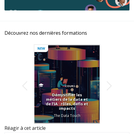
Découvrez nos dernières formations
NEW
COURS
Démystifier les
Com
métiers de la data et
poin
de l’IA : rôles, défis et
C
impacts
Sus
Repor
The Data Touch
Réagir à cet article