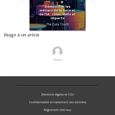
Démystifier les
Com
métiers de la data et
poin
de l’IA : rôles, défis et
C
impacts
Sus
Repor
The Data Touch
Réagir à cet article
Vous
Mentions légales et CGU
Confidentialité et traitement des données
Règlement intérieur