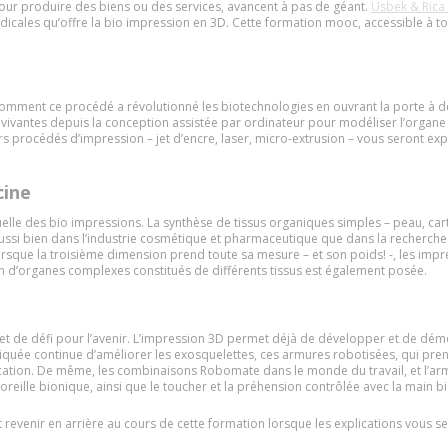
pour produire des biens ou des services, avancent à pas de géant.
Usbek & Rica
 médicales qu’offre la bio impression en 3D. Cette formation mooc, accessible à t
comment ce procédé a révolutionné les biotechnologies en ouvrant la porte à d
 vivantes depuis la conception assistée par ordinateur pour modéliser l’organe
rs procédés d’impression – jet d’encre, laser, micro-extrusion – vous seront exp
cine
uelle des bio impressions. La synthèse de tissus organiques simples – peau, cart
si bien dans l’industrie cosmétique et pharmaceutique que dans la recherche
lorsque la troisième dimension prend toute sa mesure – et son poids! -, les imp
on d’organes complexes constitués de différents tissus est également posée.
et de défi pour l’avenir. L’impression 3D permet déjà de développer et de démo
iquée continue d’améliorer les exosquelettes, ces armures robotisées, qui pren
cation. De même, les combinaisons Robomate dans le monde du travail, et l’armu
l’oreille bionique, ainsi que le toucher et la préhension contrôlée avec la main b
 revenir en arrière au cours de cette formation lorsque les explications vous