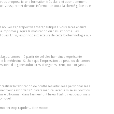
vous propose ici une formation très claire et abondamment
ous, vous permet de vous informer en toute la liberté grâce au e-
e nouvelles perspectives thérapeutiques. Vous serez ensuite
 à imprimer jusqu’à la maturation du tissu imprimé. Les
liqués. Enfin, les principaux acteurs de cette biotechnologie aux
ilages, cornée – à partir de cellules humaines représente
 et la médecine. Sachez que l’impression de peau ou de cornée
ressions d’organes tubulaires, d’organes creux, ou d’organes
cratiser la fabrication de prothèses articulées personnalisées
nent leur essor dans l’univers médical avec la mise au point du
re d’Ironman dans l’armée font fureur! Enfin, il est désormais
ionique!
 semblent trop rapides… Bon mooc!