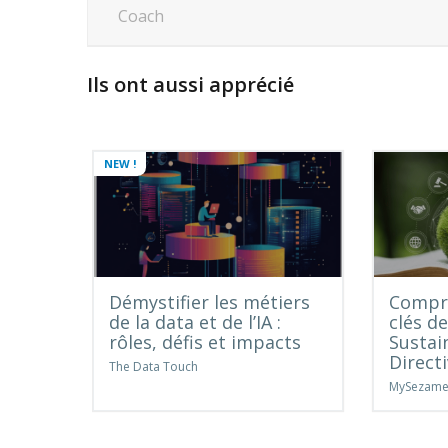
Coach
Ils ont aussi apprécié
NEW !
Démystifier les métiers
Compre
de la data et de l’IA :
clés d
rôles, défis et impacts
Sustai
Direct
The Data Touch
MySezam