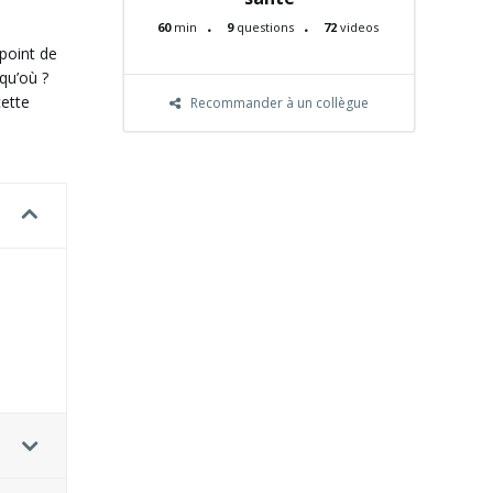
60
min
9
questions
72
videos
point de
squ’où ?
cette
Recommander à un collègue