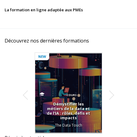
La formation en ligne adaptée aux PMEs
Découvrez nos dernières formations
NEW
COURS
Démystifier les
Com
métiers de la data et
poin
de l’IA : rôles, défis et
C
impacts
Sus
Repor
The Data Touch